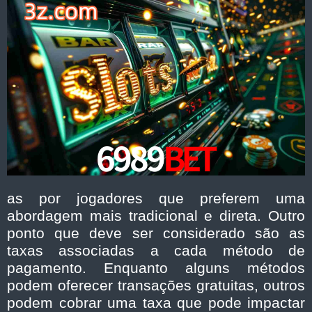
as por jogadores que preferem uma
abordagem mais tradicional e direta. Outro
ponto que deve ser considerado são as
taxas associadas a cada método de
pagamento. Enquanto alguns métodos
podem oferecer transações gratuitas, outros
podem cobrar uma taxa que pode impactar