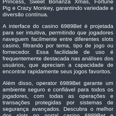
Princess, Sweet Bonanza Xmas, Fortune
Pig e Crazy Monkey, garantindo variedade e
diversão contínua.
A interface do casino 6989Bet é projetada
para ser intuitiva, permitindo que jogadores
naveguem facilmente entre diferentes slots
casino, filtrando por tema, tipo de jogo ou
fornecedor. Essa facilidade de uso é
frequentemente destacada nas análises dos
usuários, que apreciam a capacidade de
encontrar rapidamente seus jogos favoritos.
Além disso, operator 6989Bet garante um
ambiente seguro e confiável para todos os
jogadores, com todas as operações e
transações protegidas por sistemas de
segurança avançados. Descubra o melhor
dos slots no portal casino 6989Bet​ e